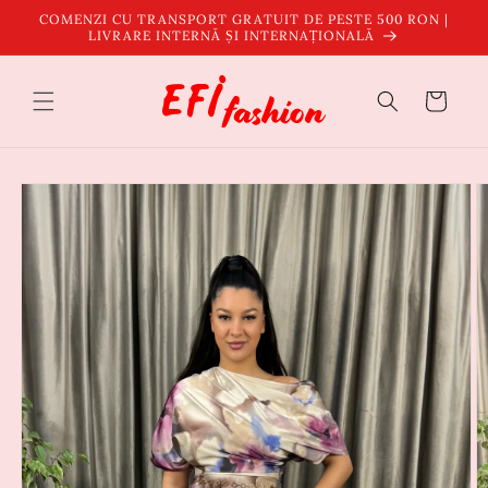
Salt la
COMENZI CU TRANSPORT GRATUIT DE PESTE 500 RON |
conținut
LIVRARE INTERNĂ ȘI INTERNAȚIONALĂ
Coș
Salt la
informațiile
despre
produs