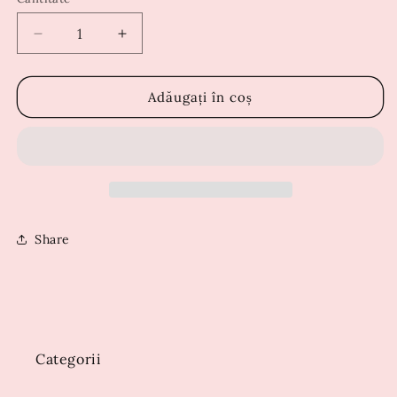
Reduceți
Creșteți
cantitatea
cantitatea
pentru
pentru
Rochie
Rochie
Adăugați în coș
Erika
Erika
Share
Categorii