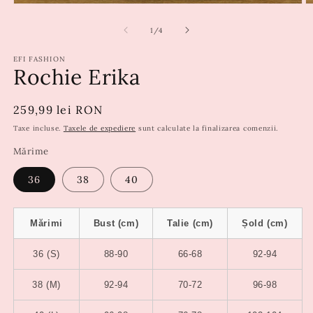
din
1
/
4
EFI FASHION
Rochie Erika
Preț
259,99 lei RON
obișnuit
Taxe incluse.
Taxele de expediere
sunt calculate la finalizarea comenzii.
Mărime
36
38
40
Mărimi
Bust (cm)
Talie (cm)
Șold (cm)
36 (S)
88-90
66-68
92-94
38 (M)
92-94
70-72
96-98