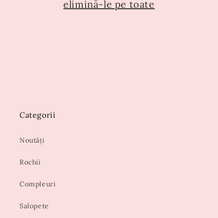
e
elimină-le pe toate
:
Categorii
Noutăți
Rochii
Compleuri
Salopete