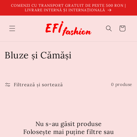
Salt la
COMENZI CU TRANSPORT GRATUIT DE PESTE 500 RON |
conținut
LIVRARE INTERNĂ ȘI INTERNAȚIONALĂ
Coș
C
Bluze și Cămăși
o
l
Filtrează și sortează
0 produse
e
c
ț
Nu s-au găsit produse
i
Folosește mai puține filtre sau