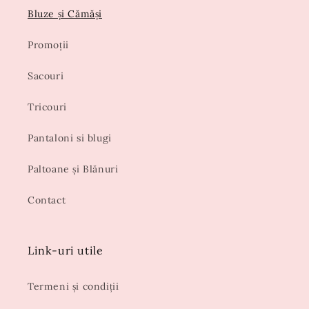
Bluze și Cămăși
Promoții
Sacouri
Tricouri
Pantaloni si blugi
Paltoane și Blănuri
Contact
Link-uri utile
Termeni și condiții