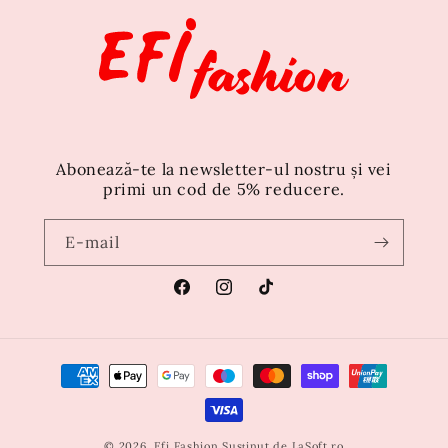
Abonează-te la newsletter-ul nostru și vei
primi un cod de 5% reducere.
E-mail
Facebook
Instagram
TikTok
Metode
de
plată
© 2026,
Efi Fashion
Susținut de
LaSoft.ro