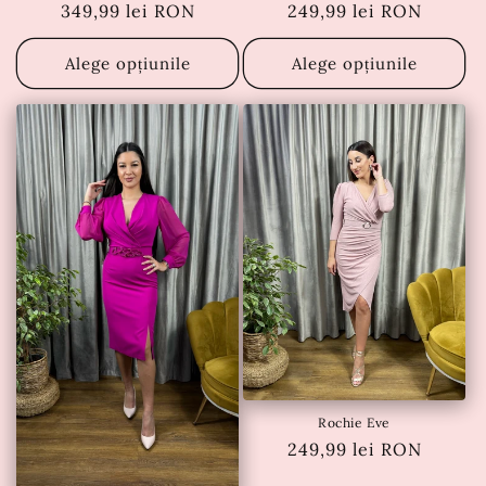
Preț
349,99 lei RON
Preț
249,99 lei RON
obișnuit
obișnuit
Alege opțiunile
Alege opțiunile
Rochie Eve
Preț
249,99 lei RON
obișnuit