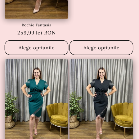
Rochie Fantasia
Preț
259,99 lei RON
obișnuit
Alege opțiunile
Alege opțiunile