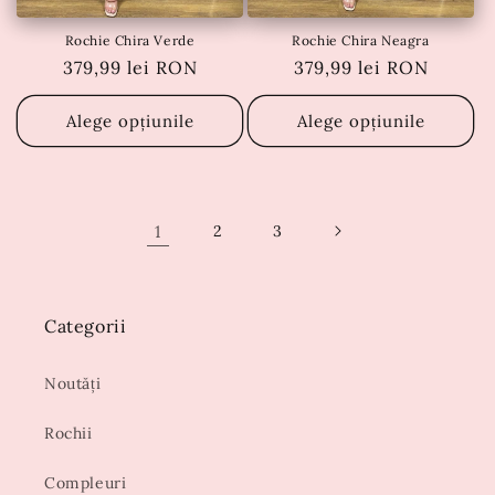
Rochie Chira Verde
Rochie Chira Neagra
Preț
379,99 lei RON
Preț
379,99 lei RON
obișnuit
obișnuit
Alege opțiunile
Alege opțiunile
1
2
3
Categorii
Noutăți
Rochii
Compleuri