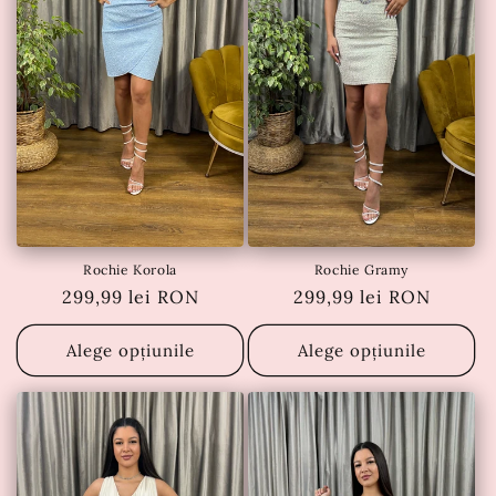
e
:
Rochie Korola
Rochie Gramy
Preț
299,99 lei RON
Preț
299,99 lei RON
obișnuit
obișnuit
Alege opțiunile
Alege opțiunile