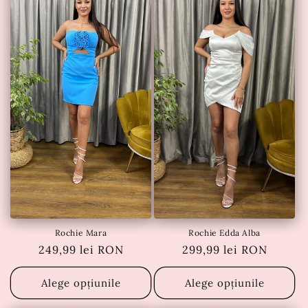
Rochie Mara
Rochie Edda Alba
Preț
249,99 lei RON
Preț
299,99 lei RON
obișnuit
obișnuit
Alege opțiunile
Alege opțiunile