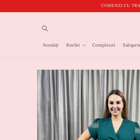
Salt la
COMENZI CU TRA
conținut
Noutăți
Rochii
Compleuri
Salopet
Salt la
informațiile
despre
produs