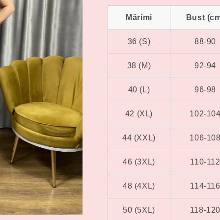
Mărimi
Bust (c
36 (S)
88-90
38 (M)
92-94
40 (L)
96-98
42 (XL)
102-10
44 (XXL)
106-10
46 (3XL)
110-11
48 (4XL)
114-11
50 (5XL)
118-12