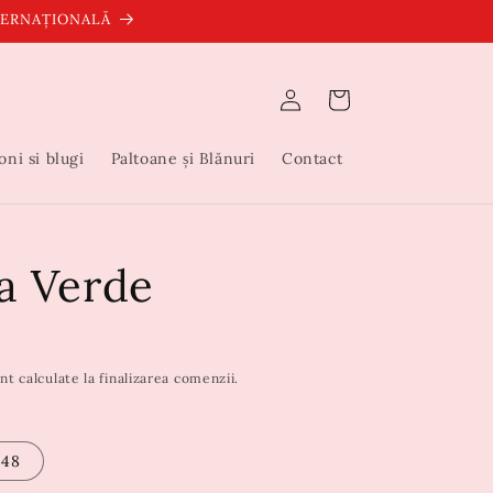
NTERNAȚIONALĂ
Conectați-
Coș
vă
oni si blugi
Paltoane și Blănuri
Contact
a Verde
nt calculate la finalizarea comenzii.
48