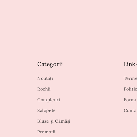
Categorii
Link-
Noutăți
Termen
Rochii
Politi
Compleuri
Formu
Salopete
Conta
Bluze și Cămăși
Promoții