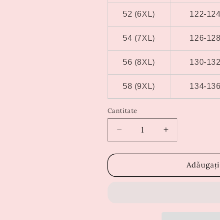
52 (6XL)
122-12
54 (7XL)
126-12
56 (8XL)
130-13
58 (9XL)
134-13
Cantitate
Reduceți
Creșteți
cantitatea
cantitatea
pentru
pentru
Rochie
Rochie
Adăugați
Chira
Chira
Verde
Verde