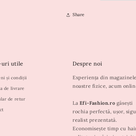
Share
uri utile
Despre noi
Experiența din magazinel
i și condiții
noastre fizice, acum onlin
ca de livrare
lar de retur
La
Efi-Fashion.ro
găsești
ct
rochia perfectă, ușor, sigu
realist prezentată.
Economisește timp cu hai