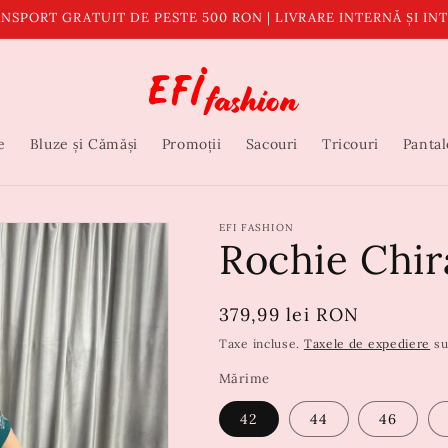
NSPORT GRATUIT DE PESTE 500 RON | LIVRARE INTERNĂ ȘI I
e
Bluze și Cămăși
Promoții
Sacouri
Tricouri
Pantal
EFI FASHION
Rochie Chir
Preț
379,99 lei RON
obișnuit
Taxe incluse.
Taxele de expediere
su
Mărime
42
44
46