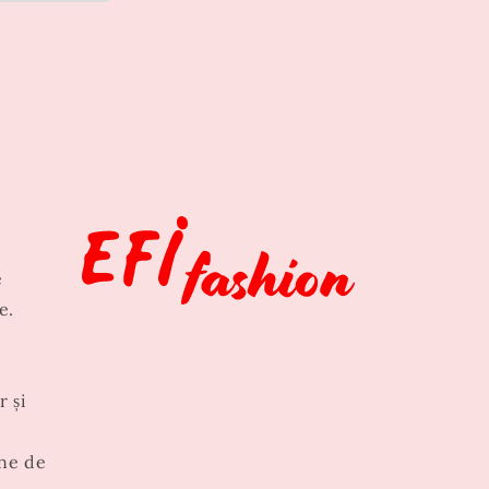
e
e.
r și
ne de