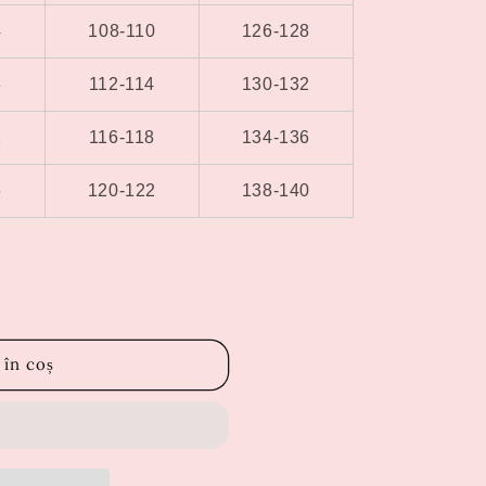
4
108-110
126-128
8
112-114
130-132
2
116-118
134-136
6
120-122
138-140
 în coș