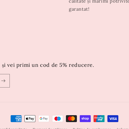
calitate și mărimi potrivit
garantat!
 și vei primi un cod de 5% reducere.
Metode
de