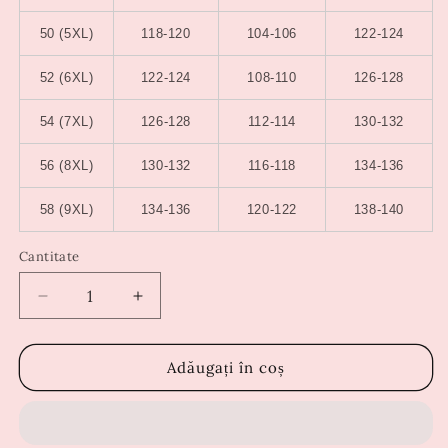
50 (5XL)
118-120
104-106
122-124
52 (6XL)
122-124
108-110
126-128
54 (7XL)
126-128
112-114
130-132
56 (8XL)
130-132
116-118
134-136
58 (9XL)
134-136
120-122
138-140
Cantitate
Reduceți
Creșteți
cantitatea
cantitatea
pentru
pentru
Rochie
Rochie
Adăugați în coș
Candy
Candy