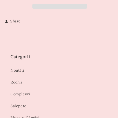
Share
Categorii
Noutăți
Rochii
Compleuri
Salopete
Bluze și Cămăși