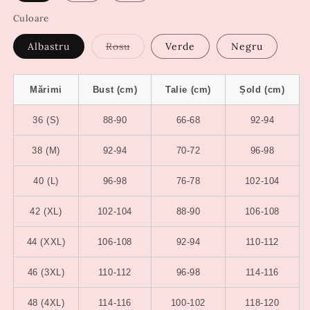
Culoare
Varianta
Albastru
Rosu
Verde
Negru
are
stocul
epuizat
sau
Mărimi
Bust (cm)
Talie (cm)
Șold (cm)
este
indisponibilă
36 (S)
88-90
66-68
92-94
38 (M)
92-94
70-72
96-98
40 (L)
96-98
76-78
102-104
42 (XL)
102-104
88-90
106-108
44 (XXL)
106-108
92-94
110-112
46 (3XL)
110-112
96-98
114-116
48 (4XL)
114-116
100-102
118-120