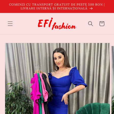
Salt la
COMENZI CU TRANSPORT GRATUIT DE PESTE 500 RON |
conținut
LIVRARE INTERNĂ ȘI INTERNAȚIONALĂ
Coș
Salt la
informațiile
despre
produs