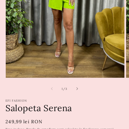
din
1
/
3
EFI FASHION
Salopeta Serena
Preț
249,99 lei RON
obișnuit