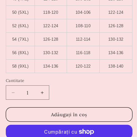
50 (5XL)
118-120
104-106
122-124
52 (6XL)
122-124
108-110
126-128
54 (7XL)
126-128
112-114
130-132
56 (8XL)
130-132
116-118
134-136
58 (9XL)
134-136
120-122
138-140
Cantitate
Reduceți
Creșteți
cantitatea
cantitatea
pentru
pentru
Salopeta
Salopeta
Adăugați în coș
Serena
Serena