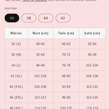
Taxe incluse.
Taxele de expediere
sunt calculate la finalizarea comenzii.
marime
36
38
40
42
Mărimi
Bust (cm)
Talie (cm)
Șold (cm)
36 (S)
88-90
66-68
92-94
38 (M)
92-94
70-72
96-98
40 (L)
96-98
76-78
102-104
42 (XL)
102-104
88-90
106-108
44 (XXL)
106-108
92-94
110-112
46 (3XL)
110-112
96-98
114-116
48 (4XL)
114-116
100-102
118-120