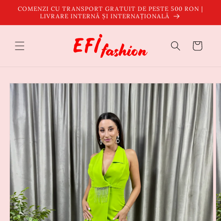
Salt la
COMENZI CU TRANSPORT GRATUIT DE PESTE 500 RON |
conținut
LIVRARE INTERNĂ ȘI INTERNAȚIONALĂ
Coș
Salt la
informațiile
despre
produs