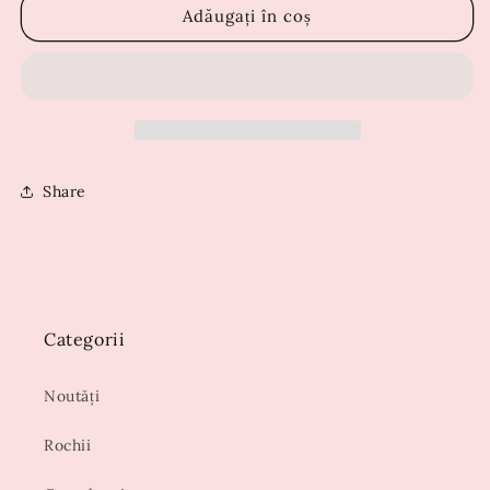
Rochie
Rochie
Adăugați în coș
Stancy
Stancy
Fucsia
Fucsia
Share
Categorii
Noutăți
Rochii