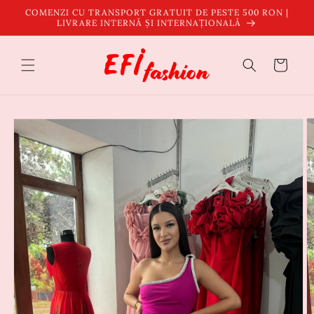
Salt la
COMENZI CU TRANSPORT GRATUIT DE PESTE 500 RON |
conținut
LIVRARE INTERNĂ ȘI INTERNAȚIONALĂ
Coș
Salt la
informațiile
despre
produs