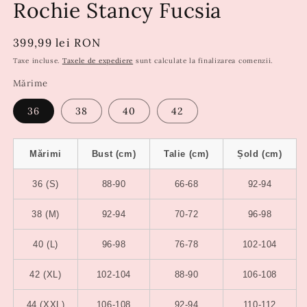
Rochie Stancy Fucsia
Preț
399,99 lei RON
obișnuit
Taxe incluse.
Taxele de expediere
sunt calculate la finalizarea comenzii.
Mărime
36
38
40
42
Mărimi
Bust (cm)
Talie (cm)
Șold (cm)
36 (S)
88-90
66-68
92-94
38 (M)
92-94
70-72
96-98
40 (L)
96-98
76-78
102-104
42 (XL)
102-104
88-90
106-108
44 (XXL)
106-108
92-94
110-112