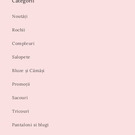
Categorii
Noutăți
Rochii
Compleuri
Salopete
Bluze și Cămăși
Promoții
Sacouri
Tricouri
Pantaloni si blugi