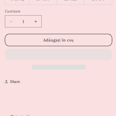
Cantitate
Reduceți
Creșteți
cantitatea
cantitatea
pentru
pentru
Rochie
Rochie
Adăugați în coș
Raysa
Raysa
Neagră
Neagră
Share