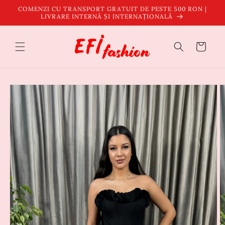
Salt la
COMENZI CU TRANSPORT GRATUIT DE PESTE 500 RON |
conținut
LIVRARE INTERNĂ ȘI INTERNAȚIONALĂ
Coș
Salt la
informațiile
despre
produs