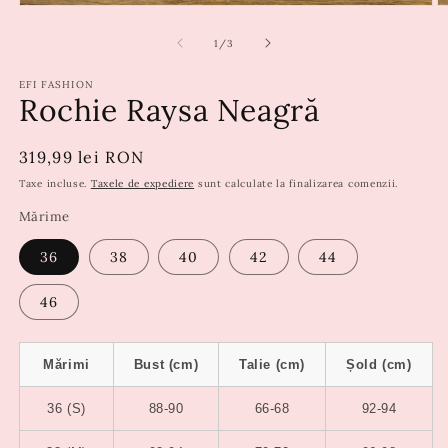
din
1
/
3
EFI FASHION
Rochie Raysa Neagră
Preț
319,99 lei RON
obișnuit
Taxe incluse.
Taxele de expediere
sunt calculate la finalizarea comenzii.
Mărime
36
38
40
42
44
46
Mărimi
Bust (cm)
Talie (cm)
Șold (cm)
36 (S)
88-90
66-68
92-94