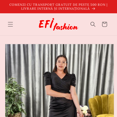
Salt la
COMENZI CU TRANSPORT GRATUIT DE PESTE 500 RON |
conținut
LIVRARE INTERNĂ ȘI INTERNAȚIONALĂ
Coș
Salt la
informațiile
despre
produs