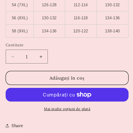
54 (7XL)
126-128
112-114
130-132
56 (8XL)
130-132
116-118
134-136
58 (9XL)
134-136
120-122
138-140
Cantitate
Reduceți
Creșteți
cantitatea
cantitatea
pentru
pentru
Rochie
Rochie
Adăugați în coș
Ramona
Ramona
Neagra
Neagra
Mai multe opțiuni de plată
Share