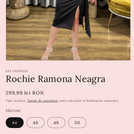
EFI FASHION
Rochie Ramona Neagra
Preț
299,99 lei RON
obișnuit
Taxe incluse.
Taxele de expediere
sunt calculate la finalizarea comenzii.
Mărime
44
46
48
50