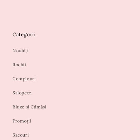
Categorii
Noutăți
Rochii
Compleuri
Salopete
Bluze și Cămăși
Promoții
Sacouri