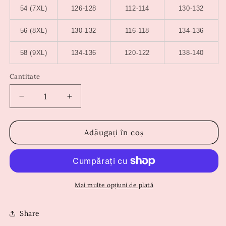
54 (7XL)
126-128
112-114
130-132
56 (8XL)
130-132
116-118
134-136
58 (9XL)
134-136
120-122
138-140
Cantitate
Reduceți
Creșteți
cantitatea
cantitatea
pentru
pentru
Rochie
Rochie
Adăugați în coș
Ramona
Ramona
Albastra
Albastra
Mai multe opțiuni de plată
Share