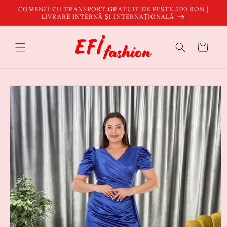
Salt la
COMENZI CU TRANSPORT GRATUIT DE PESTE 500 RON |
conținut
LIVRARE INTERNĂ ȘI INTERNAȚIONALĂ
Coș
Salt la
informațiile
despre
produs