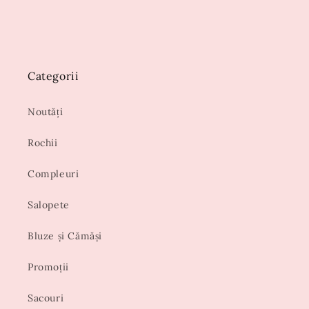
Categorii
Noutăți
Rochii
Compleuri
Salopete
Bluze și Cămăși
Promoții
Sacouri