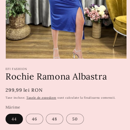
EFI FASHION
Rochie Ramona Albastra
Preț
299,99 lei RON
obișnuit
Taxe incluse.
Taxele de expediere
sunt calculate la finalizarea comenzii.
Mărime
44
46
48
50