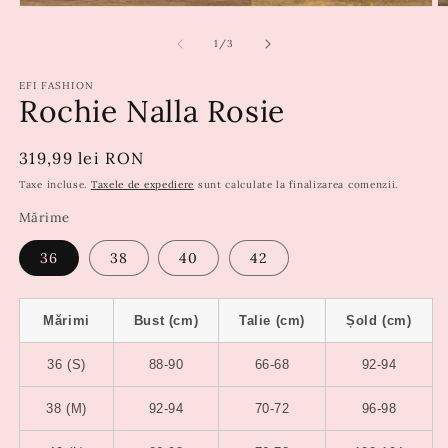
din
1
/
3
EFI FASHION
Rochie Nalla Rosie
Preț
319,99 lei RON
obișnuit
Taxe incluse.
Taxele de expediere
sunt calculate la finalizarea comenzii.
Mărime
36
38
40
42
Mărimi
Bust (cm)
Talie (cm)
Șold (cm)
36 (S)
88-90
66-68
92-94
38 (M)
92-94
70-72
96-98