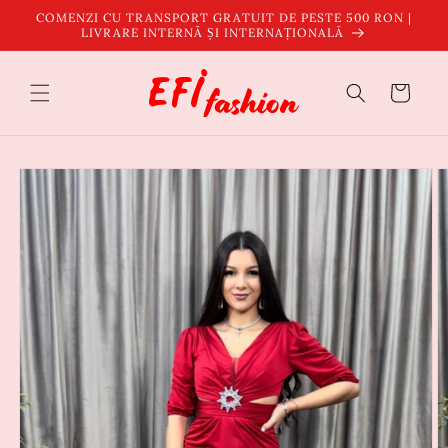
Salt la
COMENZI CU TRANSPORT GRATUIT DE PESTE 500 RON |
conținut
LIVRARE INTERNĂ ȘI INTERNAȚIONALĂ
Coș
Salt la
informațiile
despre
produs