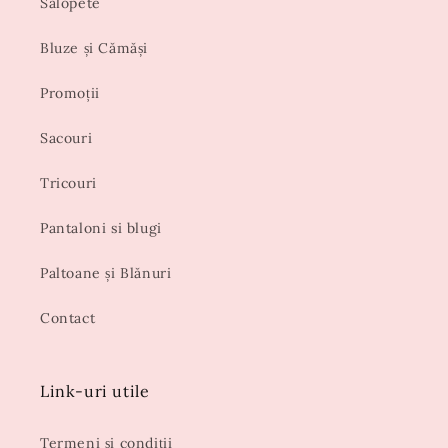
Salopete
Bluze și Cămăși
Promoții
Sacouri
Tricouri
Pantaloni si blugi
Paltoane și Blănuri
Contact
Link-uri utile
Termeni și condiții