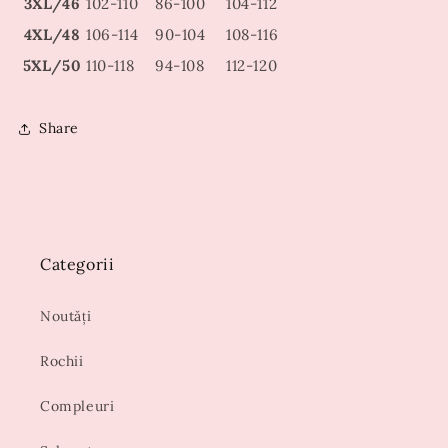
3XL/46
102-110
86-100
104-112
4XL/48
106-114
90-104
108-116
5XL/50
110-118
94-108
112-120
Share
Categorii
Noutăți
Rochii
Compleuri