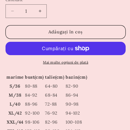
Reduceți
Creșteți
cantitatea
cantitatea
pentru
pentru
Rochie
Rochie
Adăugați în coș
Nalla
Nalla
Rosie
Rosie
Mai multe opțiuni de plată
marime
bust(cm)
talie(cm)
bazin(cm)
S/36
80-88
64-80
82-90
M/38
84-92
68-84
86-94
L/40
88-96
72-88
90-98
XL/42
92-100
76-92
94-102
XXL/44
98-106
82-96
100-108