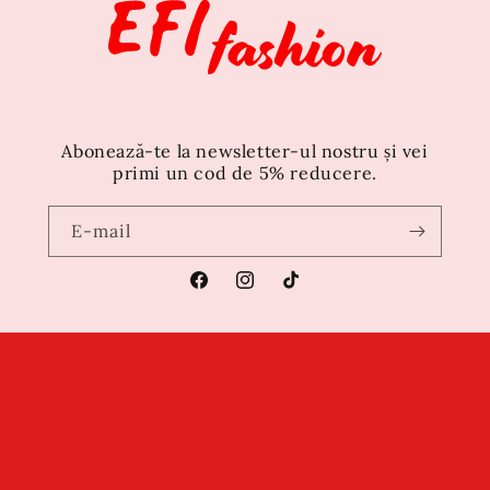
Abonează-te la newsletter-ul nostru și vei
primi un cod de 5% reducere.
E-mail
Facebook
Instagram
TikTok
Metode
de
plată
© 2026,
Efi Fashion
Susținut de
LaSoft.ro
Politica de confidențialitate
Termeni de utilizare