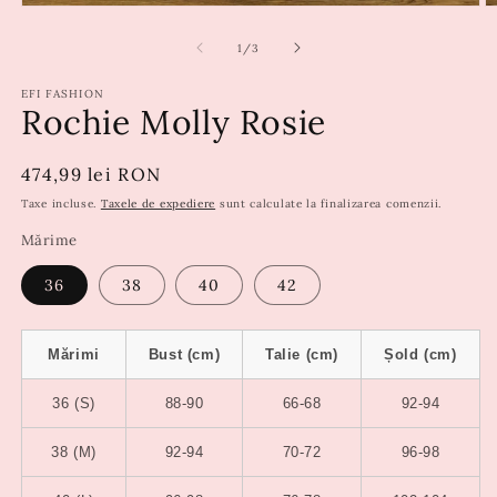
din
1
/
3
EFI FASHION
Rochie Molly Rosie
Preț
474,99 lei RON
obișnuit
Taxe incluse.
Taxele de expediere
sunt calculate la finalizarea comenzii.
Mărime
36
38
40
42
Mărimi
Bust (cm)
Talie (cm)
Șold (cm)
36 (S)
88-90
66-68
92-94
38 (M)
92-94
70-72
96-98