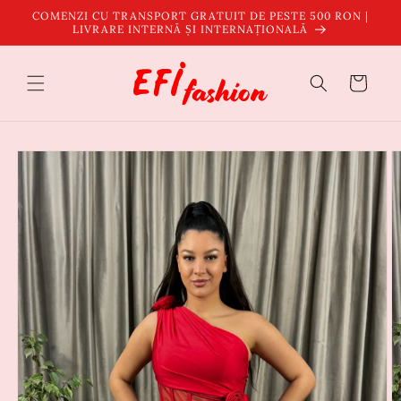
Salt la
COMENZI CU TRANSPORT GRATUIT DE PESTE 500 RON |
conținut
LIVRARE INTERNĂ ȘI INTERNAȚIONALĂ
Coș
Salt la
informațiile
despre
produs