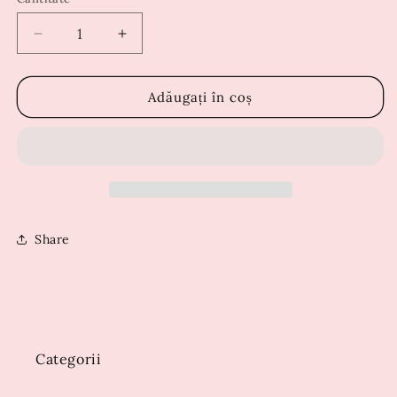
Reduceți
Creșteți
cantitatea
cantitatea
pentru
pentru
Rochie
Rochie
Adăugați în coș
Molly
Molly
Rosie
Rosie
Share
Categorii