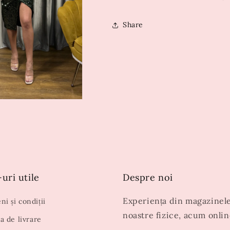
Share
uri utile
Despre noi
Experiența din magazinel
i și condiții
noastre fizice, acum onlin
ca de livrare