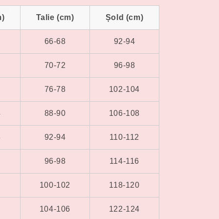
t
m)
Talie (cm)
Șold (cm)
onibilă
66-68
92-94
70-72
96-98
76-78
102-104
4
88-90
106-108
8
92-94
110-112
2
96-98
114-116
6
100-102
118-120
0
104-106
122-124