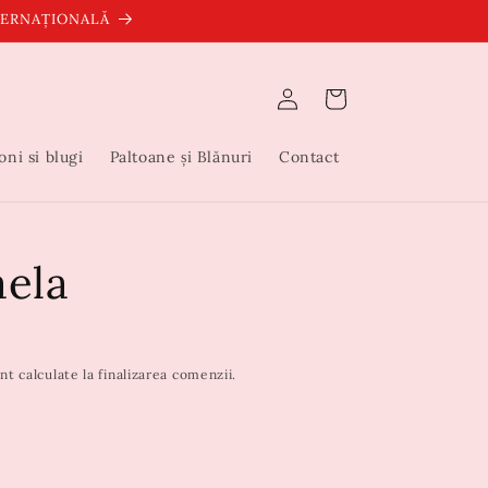
NTERNAȚIONALĂ
Conectați-
Coș
vă
oni si blugi
Paltoane și Blănuri
Contact
aela
nt calculate la finalizarea comenzii.
ta