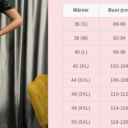
epuiza
sau
Mărimi
Bust (c
este
indisp
36 (S)
88-90
38 (M)
92-94
40 (L)
96-98
42 (XL)
102-10
44 (XXL)
106-10
46 (3XL)
110-11
48 (4XL)
114-11
50 (5XL)
118-12