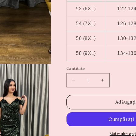
52 (6XL)
122-12
54 (7XL)
126-12
56 (8XL)
130-13
58 (9XL)
134-13
Cantitate
Reduceți
Creșteți
cantitatea
cantitatea
pentru
pentru
Rochie
Rochie
Adăugați
Mihaela
Mihaela
Mai multe opți