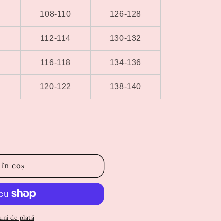
4
108-110
126-128
8
112-114
130-132
2
116-118
134-136
6
120-122
138-140
 în coș
uni de plată