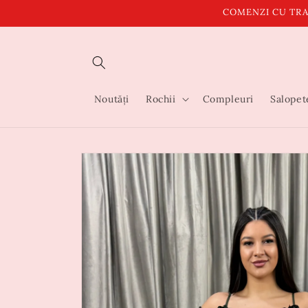
Salt la
COMENZI CU TRA
conținut
Noutăți
Rochii
Compleuri
Salopet
Salt la
informațiile
despre
produs