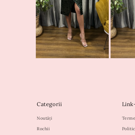
Categorii
Link-
Noutăți
Termen
Rochii
Politi