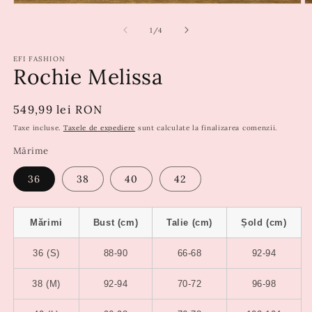
din
1
/
4
EFI FASHION
Rochie Melissa
Preț
549,99 lei RON
obișnuit
Taxe incluse.
Taxele de expediere
sunt calculate la finalizarea comenzii.
Mărime
36
38
40
42
Mărimi
Bust (cm)
Talie (cm)
Șold (cm)
36 (S)
88-90
66-68
92-94
38 (M)
92-94
70-72
96-98