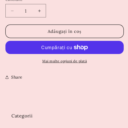
Reduceți
Creșteți
cantitatea
cantitatea
pentru
pentru
Rochie
Rochie
Adăugați în coș
Melissa
Melissa
Mai multe opțiuni de plată
Share
Categorii