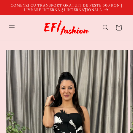
Salt la
COMENZI CU TRANSPORT GRATUIT DE PESTE 500 RON |
conținut
LIVRARE INTERNĂ ȘI INTERNAȚIONALĂ
Coș
Salt la
informațiile
despre
produs