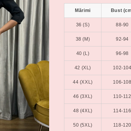
Mărimi
Bust (c
36 (S)
88-90
38 (M)
92-94
40 (L)
96-98
42 (XL)
102-10
44 (XXL)
106-10
46 (3XL)
110-11
48 (4XL)
114-11
50 (5XL)
118-12