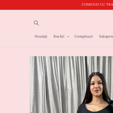
Salt la
COMENZI CU TRA
conținut
Noutăți
Rochii
Compleuri
Salopet
Salt la
informațiile
despre
produs