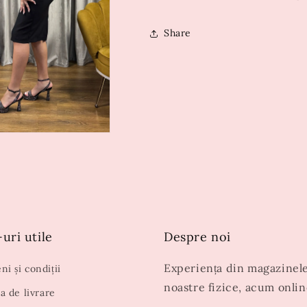
Share
uri utile
Despre noi
Experiența din magazinel
i și condiții
noastre fizice, acum onlin
ca de livrare