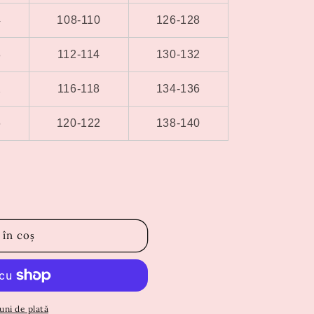
4
108-110
126-128
8
112-114
130-132
2
116-118
134-136
6
120-122
138-140
 în coș
uni de plată