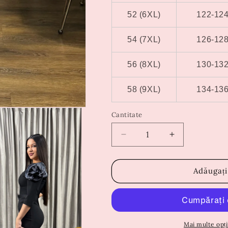
52 (6XL)
122-12
54 (7XL)
126-12
56 (8XL)
130-13
58 (9XL)
134-13
Cantitate
Reduceți
Creșteți
cantitatea
cantitatea
pentru
pentru
Rochie
Rochie
Adăugați
Maria
Maria
Neagra
Neagra
Mai multe opți