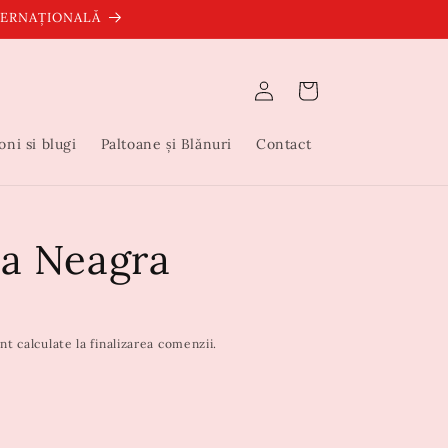
NTERNAȚIONALĂ
Conectați-
Coș
vă
oni si blugi
Paltoane și Blănuri
Contact
ia Neagra
nt calculate la finalizarea comenzii.