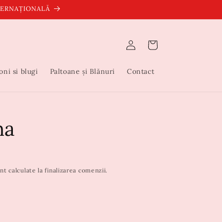
NTERNAȚIONALĂ
Conectați-
Coș
vă
oni si blugi
Paltoane și Blănuri
Contact
na
nt calculate la finalizarea comenzii.