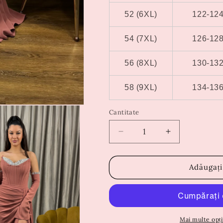
52 (6XL)
122-12
54 (7XL)
126-12
56 (8XL)
130-13
58 (9XL)
134-13
Cantitate
Reduceți
Creșteți
cantitatea
cantitatea
pentru
pentru
Rochie
Rochie
Adăugați
Janina
Janina
Mai multe opți