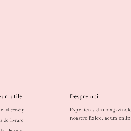
uri utile
Despre noi
Experiența din magazinel
i și condiții
noastre fizice, acum onlin
ca de livrare
lar de retur