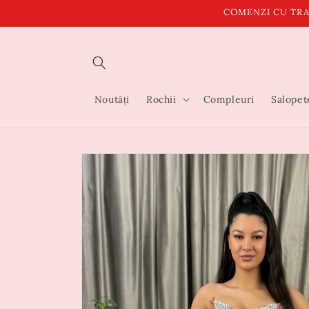
Salt la
COMENZI CU TRA
conținut
Noutăți
Rochii
Compleuri
Salopet
Salt la
informațiile
despre
produs