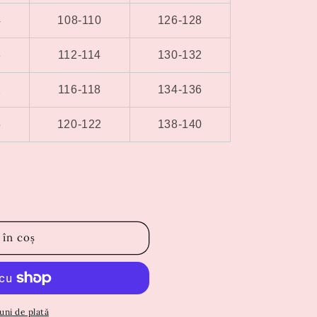
4
108-110
126-128
8
112-114
130-132
2
116-118
134-136
6
120-122
138-140
 în coș
uni de plată