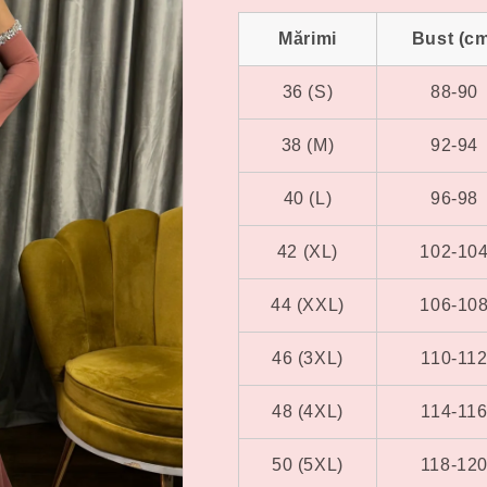
Mărimi
Bust (c
36 (S)
88-90
38 (M)
92-94
40 (L)
96-98
42 (XL)
102-10
44 (XXL)
106-10
46 (3XL)
110-11
48 (4XL)
114-11
50 (5XL)
118-12