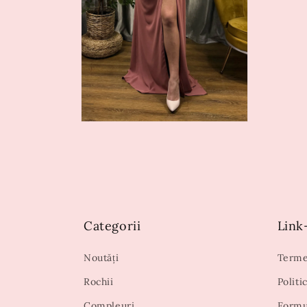
Categorii
Link-
Noutăți
Termen
Rochii
Politi
Compleuri
Formu