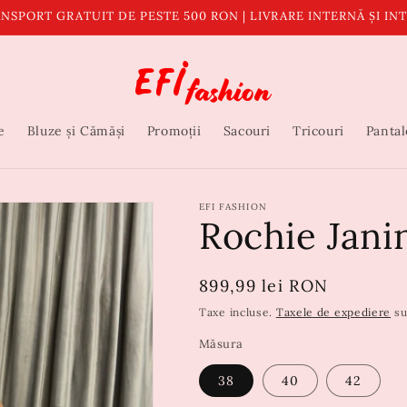
NSPORT GRATUIT DE PESTE 500 RON | LIVRARE INTERNĂ ȘI I
e
Bluze și Cămăși
Promoții
Sacouri
Tricouri
Pantal
EFI FASHION
Rochie Jani
Preț
899,99 lei RON
obișnuit
Taxe incluse.
Taxele de expediere
su
Măsura
38
40
42