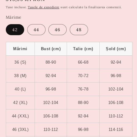
obișnuit
Taxe incluse.
Taxele de expediere
sunt calculate la finalizarea comenzii.
Mărime
42
44
46
48
Mărimi
Bust (cm)
Talie (cm)
Șold (cm)
36 (S)
88-90
66-68
92-94
38 (M)
92-94
70-72
96-98
40 (L)
96-98
76-78
102-104
42 (XL)
102-104
88-90
106-108
44 (XXL)
106-108
92-94
110-112
46 (3XL)
110-112
96-98
114-116