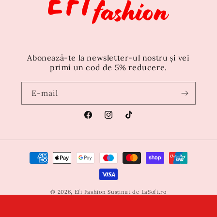
Abonează-te la newsletter-ul nostru și vei
primi un cod de 5% reducere.
E-mail
Facebook
Instagram
TikTok
Metode
de
plată
© 2026,
Efi Fashion
Susținut de
LaSoft.ro
Politica de confidențialitate
Termeni de utilizare