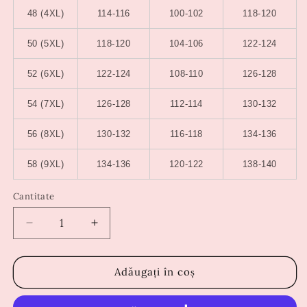
48 (4XL)
114-116
100-102
118-120
50 (5XL)
118-120
104-106
122-124
52 (6XL)
122-124
108-110
126-128
54 (7XL)
126-128
112-114
130-132
56 (8XL)
130-132
116-118
134-136
58 (9XL)
134-136
120-122
138-140
Cantitate
Reduceți
Creșteți
cantitatea
cantitatea
pentru
pentru
Rochie
Rochie
Adăugați în coș
Isadora
Isadora