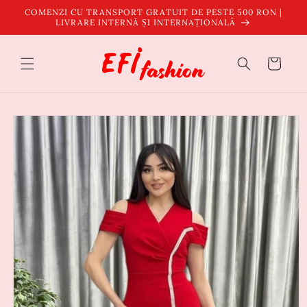
Salt la
COMENZI CU TRANSPORT GRATUIT DE PESTE 500 RON |
conținut
LIVRARE INTERNĂ ȘI INTERNAȚIONALĂ
Coș
Salt la
informațiile
despre
produs