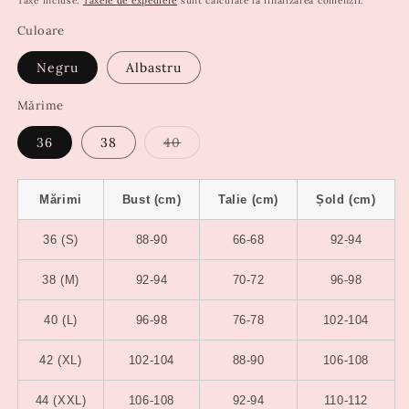
Taxe incluse.
Taxele de expediere
sunt calculate la finalizarea comenzii.
Culoare
Negru
Albastru
Mărime
Varianta
36
38
40
are
stocul
epuizat
sau
Mărimi
Bust (cm)
Talie (cm)
Șold (cm)
este
indisponibilă
36 (S)
88-90
66-68
92-94
38 (M)
92-94
70-72
96-98
40 (L)
96-98
76-78
102-104
42 (XL)
102-104
88-90
106-108
44 (XXL)
106-108
92-94
110-112