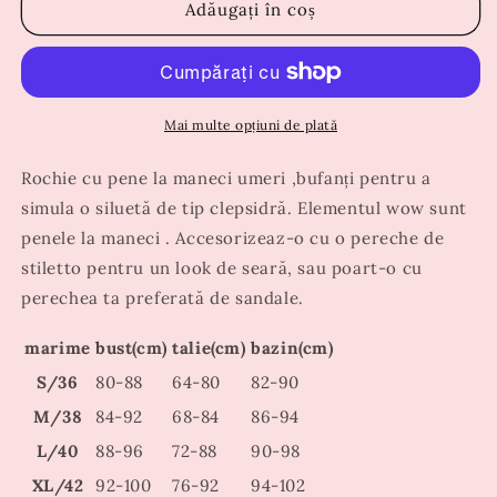
Rochie
Rochie
Adăugați în coș
Ilara
Ilara
Mai multe opțiuni de plată
Rochie cu pene la maneci umeri ,bufanți pentru a
simula o siluetă de tip clepsidră. Elementul wow sunt
penele la maneci . Accesorizeaz-o cu o pereche de
stiletto pentru un look de seară, sau poart-o cu
perechea ta preferată de sandale.
marime
bust(cm)
talie(cm)
bazin(cm)
S/36
80-88
64-80
82-90
M/38
84-92
68-84
86-94
L/40
88-96
72-88
90-98
XL/42
92-100
76-92
94-102