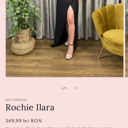
din
1
/
5
EFI FASHION
Rochie Ilara
Preț
349,99 lei RON
obișnuit