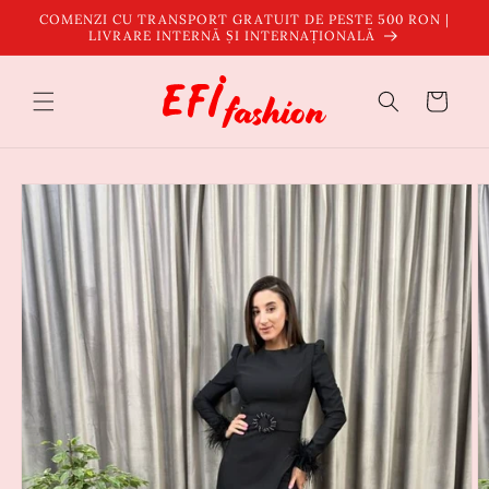
Salt la
COMENZI CU TRANSPORT GRATUIT DE PESTE 500 RON |
conținut
LIVRARE INTERNĂ ȘI INTERNAȚIONALĂ
Coș
Salt la
informațiile
despre
produs