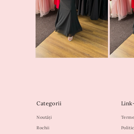
Categorii
Link-
Noutăți
Termen
Rochii
Politi