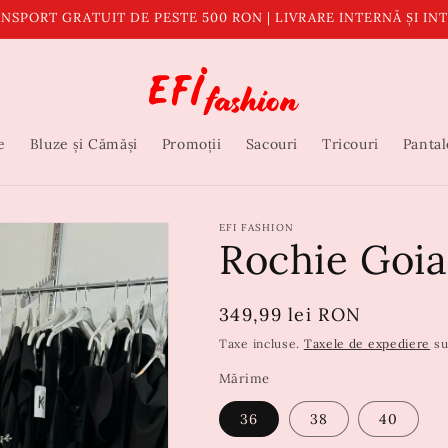
NSPORT GRATUIT DE PESTE 500 RON | LIVRARE INTERNĂ ȘI I
e
Bluze și Cămăși
Promoții
Sacouri
Tricouri
Pantal
EFI FASHION
Rochie Goia
Preț
349,99 lei RON
obișnuit
Taxe incluse.
Taxele de expediere
su
Mărime
36
38
40