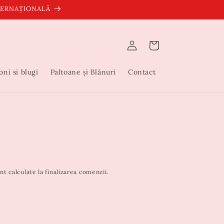
NTERNAȚIONALĂ
Conectați-
Coș
vă
oni si blugi
Paltoane și Blănuri
Contact
nt calculate la finalizarea comenzii.