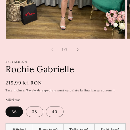
din
1
/
3
EFI FASHION
Rochie Gabrielle
Preț
219,99 lei RON
obișnuit
Taxe incluse.
Taxele de expediere
sunt calculate la finalizarea comenzii.
Mărime
36
38
40
Mărimi
Bust (cm)
Talie (cm)
Șold (cm)