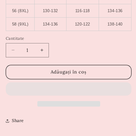
56 (8XL)
130-132
116-118
134-136
58 (9XL)
134-136
120-122
138-140
Cantitate
Reduceți
Creșteți
cantitatea
cantitatea
pentru
pentru
Rochie
Rochie
Adăugați în coș
Gabrielle
Gabrielle
Share