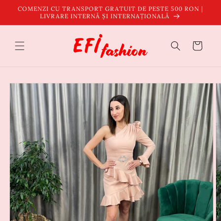
Salt la
COMENZI CU TRANSPORT GRATUIT DE PESTE 500 RON |
conținut
LIVRARE INTERNĂ ȘI INTERNAȚIONALĂ
Coș
Salt la
informațiile
despre
produs