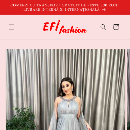
Salt la
COMENZI CU TRANSPORT GRATUIT DE PESTE 500 RON |
conținut
LIVRARE INTERNĂ ȘI INTERNAȚIONALĂ
Coș
Salt la
informațiile
despre
produs