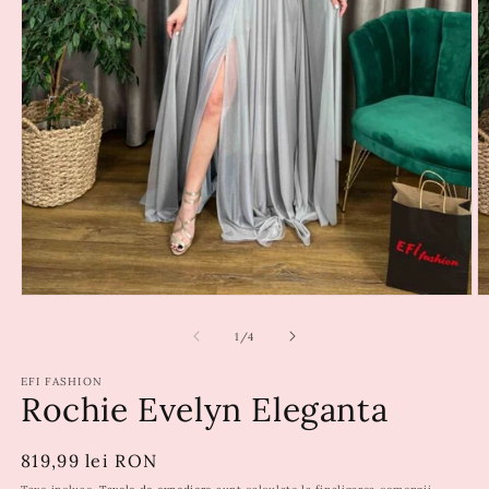
din
1
/
4
EFI FASHION
Rochie Evelyn Eleganta
Preț
819,99 lei RON
obișnuit