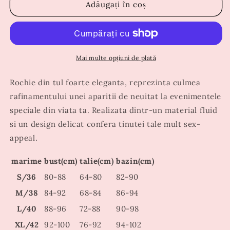
Rochie
Rochie
Adăugați în coș
Evelyn
Evelyn
Eleganta
Eleganta
Mai multe opțiuni de plată
Rochie din tul foarte eleganta, reprezinta culmea
rafinamentului unei aparitii de neuitat la evenimentele
speciale din viata ta. Realizata dintr-un material fluid
si un design delicat confera tinutei tale mult sex-
appeal.
marime
bust(cm)
talie(cm)
bazin(cm)
S/36
80-88
64-80
82-90
M/38
84-92
68-84
86-94
L/40
88-96
72-88
90-98
XL/42
92-100
76-92
94-102