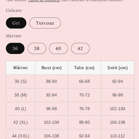
Taxe incluse.
Taxele de expediere
sunt calculate la finalizarea comenzii.
Culoare
Gri
Turcoaz
Mărime
36
38
40
42
Mărimi
Bust (cm)
Talie (cm)
Șold (cm)
36 (S)
88-90
66-68
92-94
38 (M)
92-94
70-72
96-98
40 (L)
96-98
76-78
102-104
42 (XL)
102-104
88-90
106-108
44 (XXL)
106-108
92-94
110-112