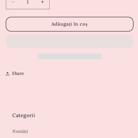
Reduceți
Creșteți
cantitatea
cantitatea
pentru
pentru
Rochie
Rochie
Adăugați în coș
Dora
Dora
Bleumarin
Bleumarin
Share
Categorii
Noutăți