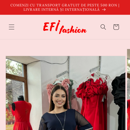
Salt la
COMENZI CU TRANSPORT GRATUIT DE PESTE 500 RON |
conținut
LIVRARE INTERNĂ ȘI INTERNAȚIONALĂ
Coș
Salt la
informațiile
despre
produs