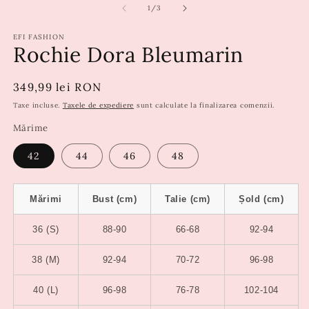
din
1
/
3
EFI FASHION
Rochie Dora Bleumarin
Preț
349,99 lei RON
obișnuit
Taxe incluse.
Taxele de expediere
sunt calculate la finalizarea comenzii.
Mărime
42
44
46
48
Mărimi
Bust (cm)
Talie (cm)
Șold (cm)
36 (S)
88-90
66-68
92-94
38 (M)
92-94
70-72
96-98
40 (L)
96-98
76-78
102-104