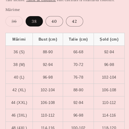
Taxe incluse.
Taxele de expediere
sunt calculate la finalizarea comenzii.
Mărime
Varianta
36
38
40
42
are
stocul
epuizat
sau
Mărimi
Bust (cm)
Talie (cm)
Șold (cm)
este
indisponibilă
36 (S)
88-90
66-68
92-94
38 (M)
92-94
70-72
96-98
40 (L)
96-98
76-78
102-104
42 (XL)
102-104
88-90
106-108
44 (XXL)
106-108
92-94
110-112
46 (3XL)
110-112
96-98
114-116
48 (4XL)
114-116
100-102
118-120