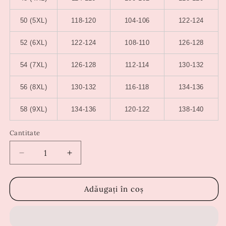
50 (5XL)
118-120
104-106
122-124
52 (6XL)
122-124
108-110
126-128
54 (7XL)
126-128
112-114
130-132
56 (8XL)
130-132
116-118
134-136
58 (9XL)
134-136
120-122
138-140
Cantitate
Reduceți
Creșteți
cantitatea
cantitatea
pentru
pentru
Rochie
Rochie
Adăugați în coș
Daniela
Daniela