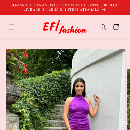
Salt la
COMENZI CU TRANSPORT GRATUIT DE PESTE 500 RON |
conținut
LIVRARE INTERNĂ ȘI INTERNAȚIONALĂ
Coș
Salt la
informațiile
despre
produs