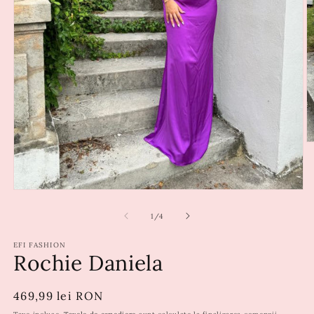
din
1
/
4
EFI FASHION
Rochie Daniela
Preț
469,99 lei RON
obișnuit