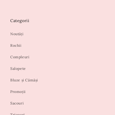
Categorii
Noutăți
Rochii
Compleuri
Salopete
Bluze și Cămăși
Promoții
Sacouri
Tricouri