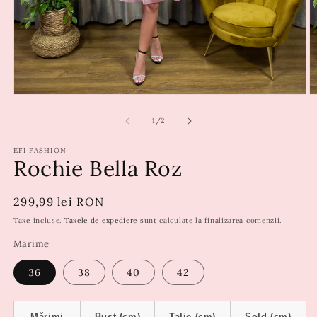
din
1
/
2
EFI FASHION
Rochie Bella Roz
Preț
299,99 lei RON
obișnuit
Taxe incluse.
Taxele de expediere
sunt calculate la finalizarea comenzii.
Mărime
36
38
40
42
Mărimi
Bust (cm)
Talie (cm)
Șold (cm)