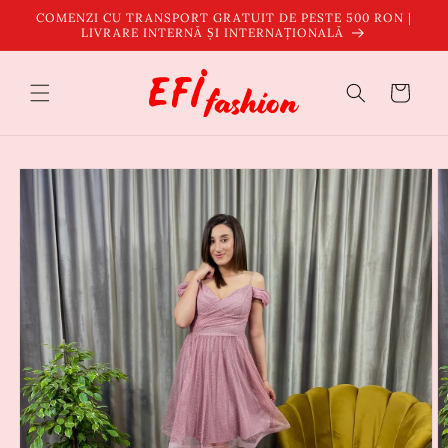
Salt la
COMENZI CU TRANSPORT GRATUIT DE PESTE 500 RON |
conținut
LIVRARE INTERNĂ ȘI INTERNAȚIONALĂ
Coș
Salt la
informațiile
despre
produs