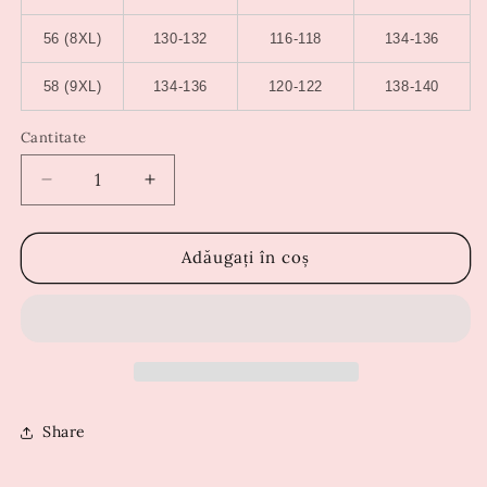
56 (8XL)
130-132
116-118
134-136
58 (9XL)
134-136
120-122
138-140
Cantitate
Reduceți
Creșteți
cantitatea
cantitatea
pentru
pentru
Rochie
Rochie
Adăugați în coș
Bella
Bella
Roz
Roz
Share