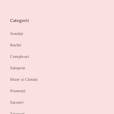
Categorii
Noutăți
Rochii
Compleuri
Salopete
Bluze și Cămăși
Promoții
Sacouri
Tricouri