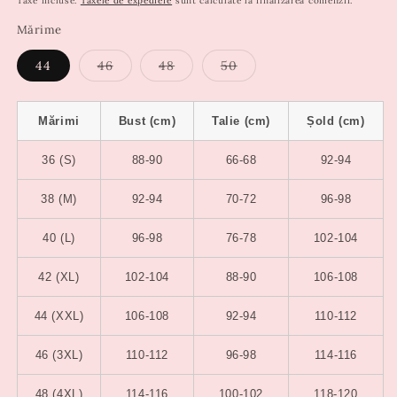
Taxe incluse.
Taxele de expediere
sunt calculate la finalizarea comenzii.
Mărime
Varianta
Varianta
Varianta
44
46
48
50
are
are
are
stocul
stocul
stocul
epuizat
epuizat
epuizat
sau
sau
sau
Mărimi
Bust (cm)
Talie (cm)
Șold (cm)
este
este
este
indisponibilă
indisponibilă
indisponibilă
36 (S)
88-90
66-68
92-94
38 (M)
92-94
70-72
96-98
40 (L)
96-98
76-78
102-104
42 (XL)
102-104
88-90
106-108
44 (XXL)
106-108
92-94
110-112
46 (3XL)
110-112
96-98
114-116
48 (4XL)
114-116
100-102
118-120