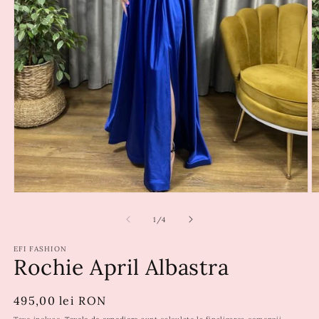
din
1
/
4
EFI FASHION
Rochie April Albastra
Preț
495,00 lei RON
obișnuit