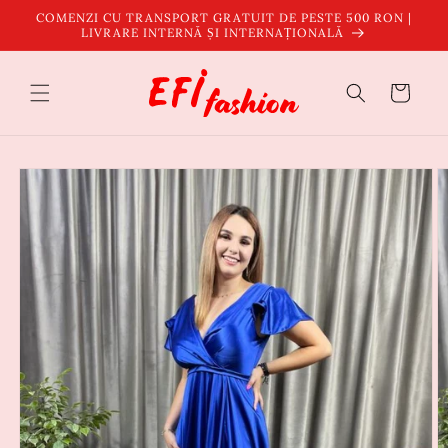
Salt la
COMENZI CU TRANSPORT GRATUIT DE PESTE 500 RON |
conținut
LIVRARE INTERNĂ ȘI INTERNAȚIONALĂ
Coș
Salt la
informațiile
despre
produs