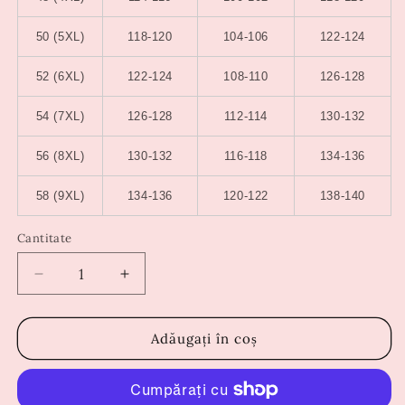
50 (5XL)
118-120
104-106
122-124
52 (6XL)
122-124
108-110
126-128
54 (7XL)
126-128
112-114
130-132
56 (8XL)
130-132
116-118
134-136
58 (9XL)
134-136
120-122
138-140
Cantitate
Reduceți
Creșteți
cantitatea
cantitatea
pentru
pentru
Rochie
Rochie
Adăugați în coș
April
April
Albastra
Albastra