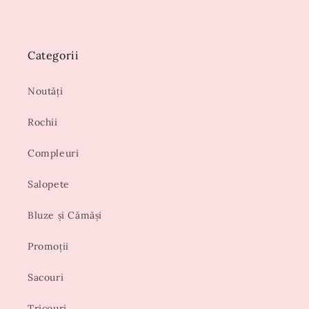
Categorii
Noutăți
Rochii
Compleuri
Salopete
Bluze și Cămăși
Promoții
Sacouri
Tricouri