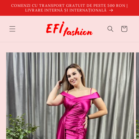
Salt la
COMENZI CU TRANSPORT GRATUIT DE PESTE 500 RON |
conținut
LIVRARE INTERNĂ ȘI INTERNAȚIONALĂ
Coș
Salt la
informațiile
despre
produs