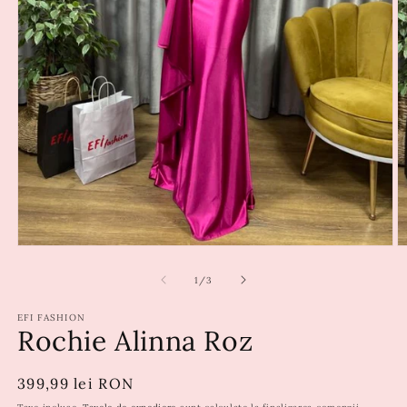
din
1
/
3
EFI FASHION
Rochie Alinna Roz
Preț
399,99 lei RON
obișnuit