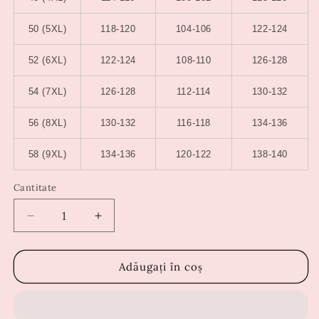
50 (5XL)
118-120
104-106
122-124
52 (6XL)
122-124
108-110
126-128
54 (7XL)
126-128
112-114
130-132
56 (8XL)
130-132
116-118
134-136
58 (9XL)
134-136
120-122
138-140
Cantitate
Reduceți
Creșteți
cantitatea
cantitatea
pentru
pentru
Rochie
Rochie
Adăugați în coș
Alinna
Alinna
Roz
Roz