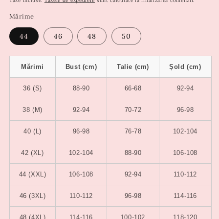
Taxe incluse.
Taxele de expediere
sunt calculate la finalizarea comenzii.
Mărime
44
46
48
50
Mărimi
Bust (cm)
Talie (cm)
Șold (cm)
36 (S)
88-90
66-68
92-94
38 (M)
92-94
70-72
96-98
40 (L)
96-98
76-78
102-104
42 (XL)
102-104
88-90
106-108
44 (XXL)
106-108
92-94
110-112
46 (3XL)
110-112
96-98
114-116
48 (4XL)
114-116
100-102
118-120