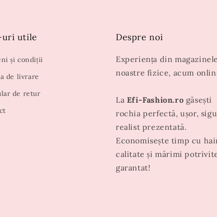
uri utile
Despre noi
Experiența din magazinel
i și condiții
noastre fizice, acum onlin
ca de livrare
lar de retur
La
Efi-Fashion.ro
găsești
ct
rochia perfectă, ușor, sigu
realist prezentată.
Economisește timp cu hai
calitate și mărimi potrivit
garantat!