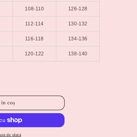
4
108-110
126-128
8
112-114
130-132
2
116-118
134-136
6
120-122
138-140
 în coș
uni de plată