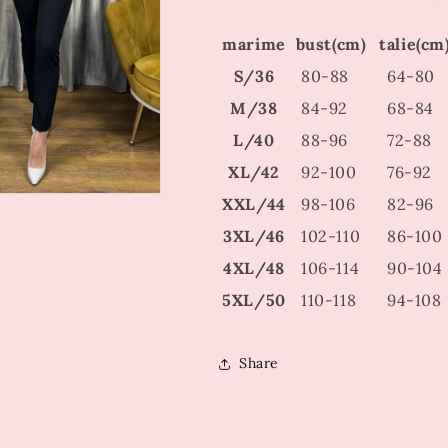
marime
bust(cm)
talie(cm
S/36
80-88
64-80
M/38
84-92
68-84
L/40
88-96
72-88
XL/42
92-100
76-92
XXL/44
98-106
82-96
3XL/46
102-110
86-100
4XL/48
106-114
90-104
5XL/50
110-118
94-108
Share