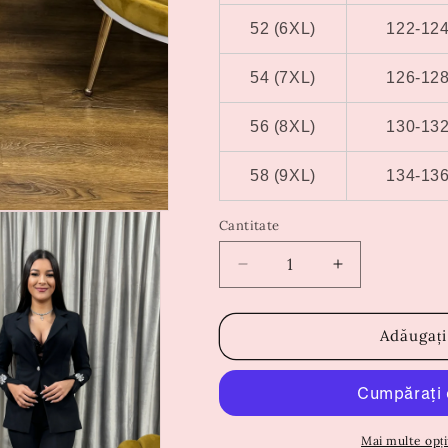
52 (6XL)
122-12
54 (7XL)
126-12
56 (8XL)
130-13
58 (9XL)
134-13
Cantitate
Reduceți
Creșteți
cantitatea
cantitatea
pentru
pentru
Compleu
Compleu
Adăugați
Avery
Avery
Negru
Negru
Mai multe opți