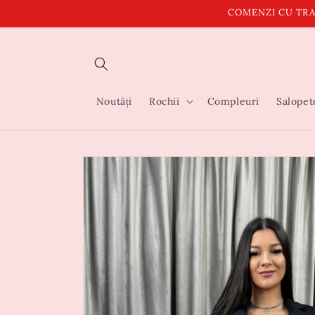
Salt la
COMENZI CU TRA
conținut
Noutăți
Rochii
Compleuri
Salopet
Salt la
informațiile
despre
produs