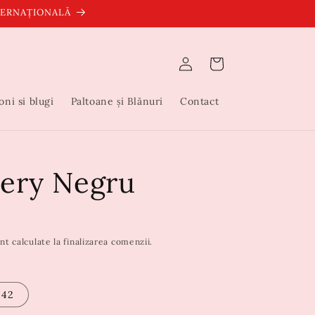
NTERNAȚIONALĂ
Conectați-
Coș
vă
oni si blugi
Paltoane și Blănuri
Contact
ery Negru
nt calculate la finalizarea comenzii.
42