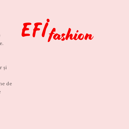
e
e.
r și
ne de
e