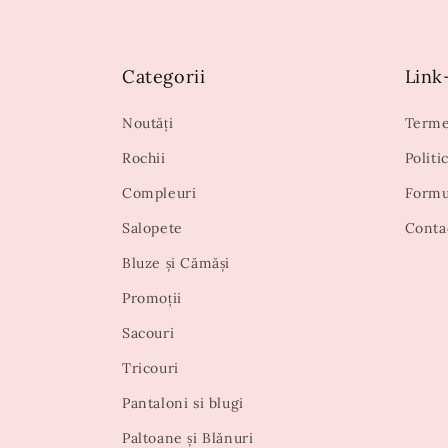
Categorii
Link-
Noutăți
Termen
Rochii
Politi
Compleuri
Formu
Salopete
Conta
Bluze și Cămăși
Promoții
Sacouri
Tricouri
Pantaloni si blugi
Paltoane și Blănuri