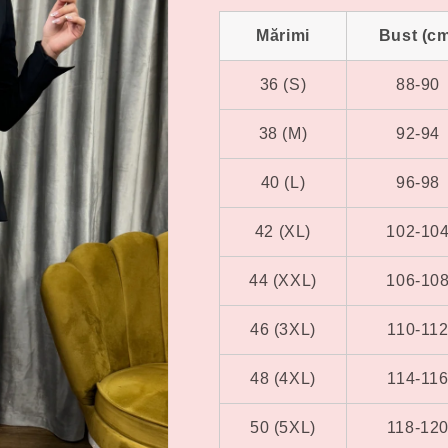
Mărimi
Bust (c
36 (S)
88-90
38 (M)
92-94
40 (L)
96-98
42 (XL)
102-10
44 (XXL)
106-10
46 (3XL)
110-11
48 (4XL)
114-11
50 (5XL)
118-12