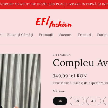
NSPORT GRATUIT DE PESTE 500 RON | LIVRARE INTERNĂ ȘI I
e
Bluze și Cămăși
Promoții
Sacouri
Tricouri
Pantal
EFI FASHION
Compleu Av
Preț
349,99 lei RON
obișnuit
Taxe incluse.
Taxele de expediere
su
Mărime
36
38
40