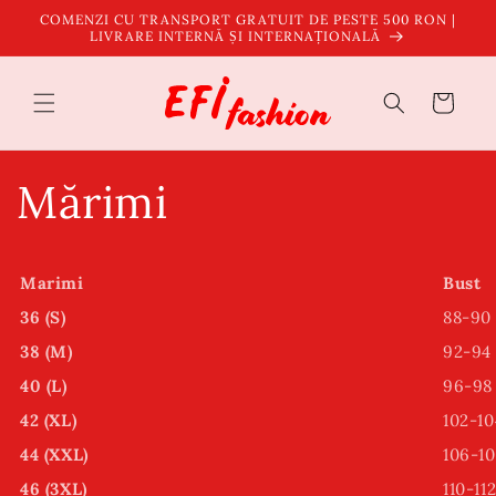
Salt la
COMENZI CU TRANSPORT GRATUIT DE PESTE 500 RON |
conținut
LIVRARE INTERNĂ ȘI INTERNAȚIONALĂ
Coș
Mărimi
Marimi
Bust
36 (S)
88-90
38 (M)
92-94
40 (L)
96-98
42 (XL)
102-10
44 (XXL)
106-1
46 (3XL)
110-11