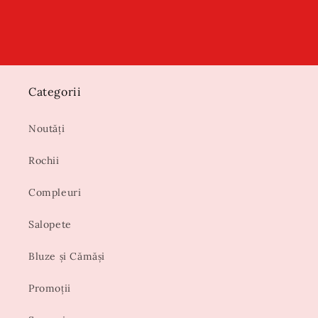
Categorii
Noutăți
Rochii
Compleuri
Salopete
Bluze și Cămăși
Promoții